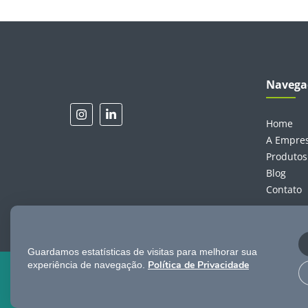
Navega
Home
A Empre
Produtos
Blog
Contato
Guardamos estatísticas de visitas para melhorar sua
Política de Privacidade
experiência de navegação.
© 2024 Todos os direitos reservados a TGL Telecom
CNPJ: 32.576.149/0001-00
Política de Privacidade