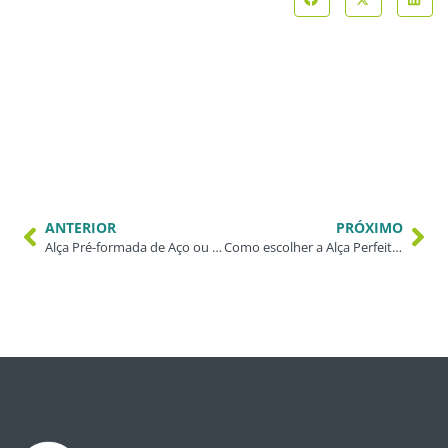
ANTERIOR
PRÓXIMO
Alça Pré-formada de Aço ou Alumínio, qual delas devo utilizar?
Como escolher a Alça Perfeita para seu Projeto de Telecom?